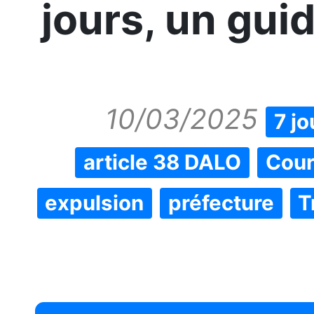
jours, un gui
10/03/2025
7 jo
article 38 DALO
Cour
expulsion
préfecture
T